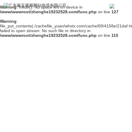
Warning
: mkdir(): No space left on device in
/www/wwwroot/zhenghe19232528.com/func.php
on line
127
Warning
:
file_put_contents(./cachefile_yuan/whxtx.com/cache/69/4158e/21daf.ht
failed to open stream: No such file or directory in
/www/wwwroot/zhenghe19232528.com/func.php
on line
115
工程案例
一站式整体电线电缆方案服务商