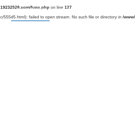
19232528.com/func.php
on line
127
页
关于麻豆视频网站
产品中心
工程案例
新闻
/555d5.html): failed to open stream: No such file or directory in
/www/
关于麻豆视频网站
技的力量创电缆环保精品 竭诚为消费者提供环保健康、无(毒)污染的电