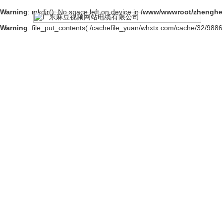
Warning
: mkdir(): No space left on device in
/www/wwwroot/zhenghe
首
Warning
: file_put_contents(./cachefile_yuan/whxtx.com/cache/32/9886c
以科