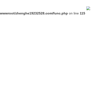
动态
联系麻豆视频网站
外贸独立站
wwwroot/zhenghe19232528.com/func.php
on line
115
线电缆